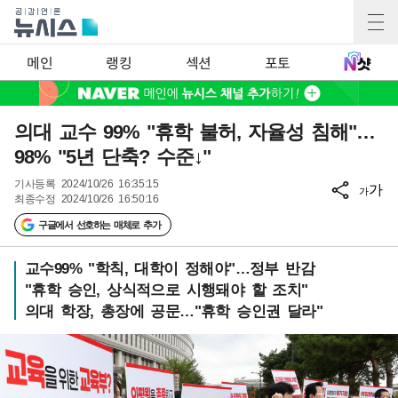
메인
랭킹
섹션
포토
의대 교수 99% "휴학 불허, 자율성 침해"…
98% "5년 단축? 수준↓"
기사등록
2024/10/26 16:35:15
가
가
최종수정
2024/10/26 16:50:16
구글에서 선호하는 매체로 추가
교수99% "학칙, 대학이 정해야"…정부 반감
"휴학 승인, 상식적으로 시행돼야 할 조치"
의대 학장, 총장에 공문…"휴학 승인권 달라"