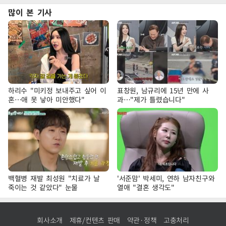
많이 본 기사
하리수 "미키정 보내주고 싶어 이
표창원, 남규리에 15년 만에 사
혼…애 못 낳아 미안했다"
과…"제가 틀렸습니다"
백혈병 재발 최성원 "치료가 날
'서준맘' 박세미, 연하 남자친구와
죽이는 것 같았다" 눈물
열애 "결혼 생각도"
회사소개
제휴/컨텐츠 판매
약관·정책
고충처리