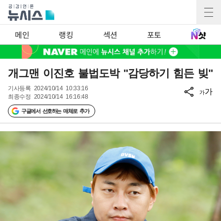
메인
랭킹
섹션
포토
개그맨 이진호 불법도박 "감당하기 힘든 빚"
기사등록
2024/10/14 10:33:16
가
가
최종수정
2024/10/14 16:16:48
구글에서 선호하는 매체로 추가