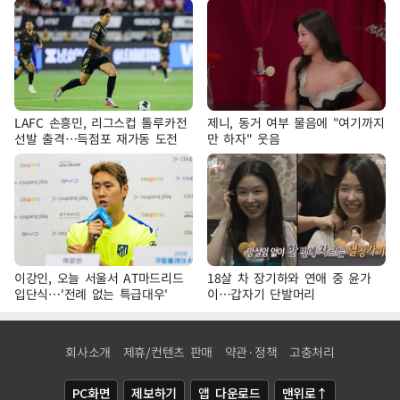
LAFC 손흥민, 리그스컵 톨루카전
제니, 동거 여부 물음에 "여기까지
선발 출격…득점포 재가동 도전
만 하자" 웃음
이강인, 오늘 서울서 AT마드리드
18살 차 장기하와 연애 중 윤가
입단식…'전례 없는 특급대우'
이…갑자기 단발머리
회사소개
제휴/컨텐츠 판매
약관·정책
고충처리
PC화면
제보하기
앱 다운로드
맨위로↑