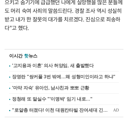
으키고 숨기기에 급급했던 나에게 실망했을 많은 분들께
도 머리 숙여 사죄의 말씀드린다. 경찰 조사 역시 성실히
받고 내가 한 잘못의 대가를 치르겠다. 진심으로 죄송하
다"고 했다.
이시간
핫
뉴스
'고지용과 이혼' 의사 허양임, 새 출발했다
장영란 "쌍커풀 3번 밖에…왜 성형미인이라고 하냐"
'마약 자숙' 유아인, 남사친과 뽀뽀 근황
정청래 또 말실수 "'이명박' 임기 내로…"