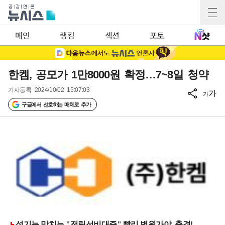
메인
랭킹
섹션
포토
한켐, 공모가 1만8000원 확정…7~8일 청약
기사등록
2024/10/02 15:07:03
가
가
구글에서 선호하는 매체로 추가