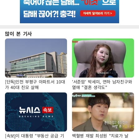
많이 본 기사
[단독]인천 부평구 아파트서 10대
'서준맘' 박세미, 연하 남자친구와
가 40대 친모 살해
열애 "결혼 생각도"
[속보]이 대통령 "부동산 공급 기
백혈병 재발 최성원 "치료가 날