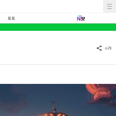
포토
가
가