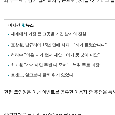
이시간
핫
뉴스
표창원, 남규리에 15년 만에 사과…"제가 틀렸습니다"
하리수 "이혼 내가 먼저 제안…아기 못 낳아 미안"
차가원 "○○○ 까면 주변 다 죽어"…녹취 폭로 파장
르센느, 알고보니 탈퇴 위기 있었다
한편 코인원은 이번 이벤트를 공유한 이용자 중 추첨을 통해
◎공감언론 뉴시스
jee0@newsis.com