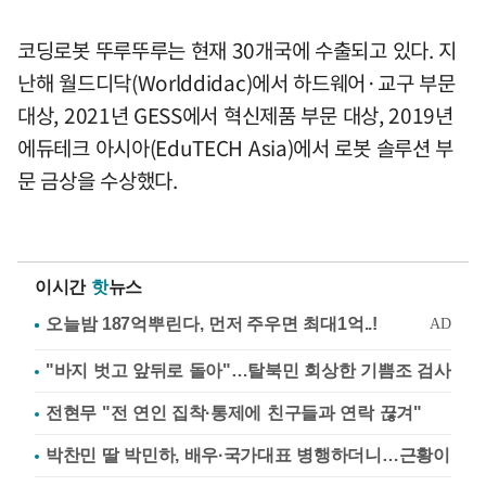
코딩로봇 뚜루뚜루는 현재 30개국에 수출되고 있다. 지
난해 월드디닥(Worlddidac)에서 하드웨어·교구 부문
대상, 2021년 GESS에서 혁신제품 부문 대상, 2019년
에듀테크 아시아(EduTECH Asia)에서 로봇 솔루션 부
문 금상을 수상했다.
이시간
핫
뉴스
"바지 벗고 앞뒤로 돌아"…탈북민 회상한 기쁨조 검사
전현무 "전 연인 집착·통제에 친구들과 연락 끊겨"
박찬민 딸 박민하, 배우·국가대표 병행하더니…근황이