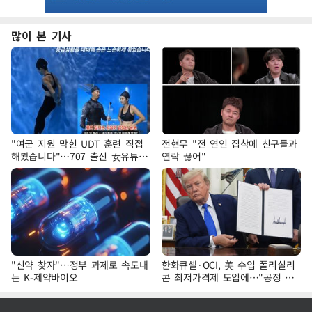
많이 본 기사
"여군 지원 막힌 UDT 훈련 직접
전현무 "전 연인 집착에 친구들과
해봤습니다"…707 출신 女유튜버
연락 끊어"
'완벽 소화'
"신약 찾자"…정부 과제로 속도내
한화큐셀·OCI, 美 수입 폴리실리
는 K-제약바이오
콘 최저가격제 도입에…"공정 경
쟁·수익성 개선 환영"