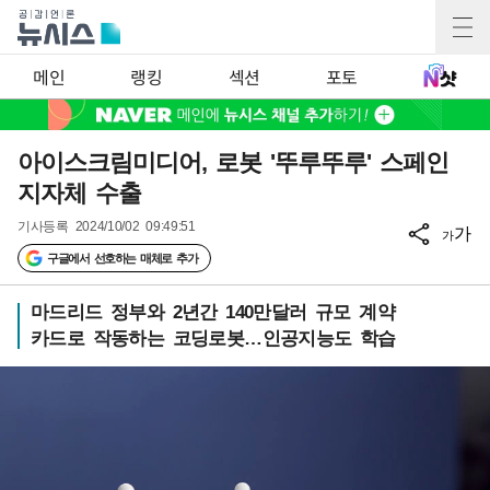
메인
랭킹
섹션
포토
아이스크림미디어, 로봇 '뚜루뚜루' 스페인
지자체 수출
기사등록
2024/10/02 09:49:51
가
가
구글에서 선호하는 매체로 추가
마드리드 정부와 2년간 140만달러 규모 계약
카드로 작동하는 코딩로봇…인공지능도 학습