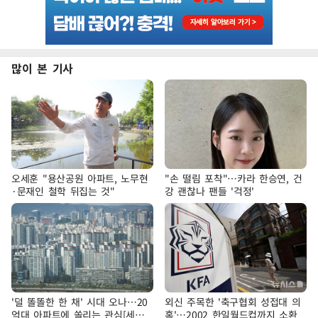
많이 본 기사
오세훈 "용산공원 아파트, 노무현
"손 떨림 포착"…카라 한승연, 건
·문재인 철학 뒤집는 것"
강 괜찮나 팬들 '걱정'
'덜 똘똘한 한 채' 시대 오나…20
외신 주목한 '축구협회 성접대 의
억대 아파트에 쏠리는 관심[세제
혹'…2002 한일월드컵까지 소환