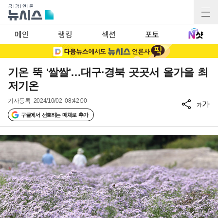
메인
랭킹
섹션
포토
기온 뚝 '쌀쌀'…대구·경북 곳곳서 올가을 최
저기온
기사등록
2024/10/02 08:42:00
가
가
구글에서 선호하는 매체로 추가