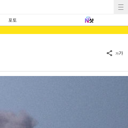
포토
가
가