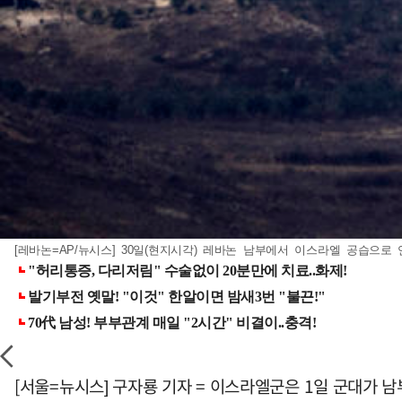
[레바논=AP/뉴시스] 30일(현지시각) 레바논 남부에서 이스라엘 공습으로 연기가
[서울=뉴시스] 구자룡 기자 = 이스라엘군은 1일 군대가