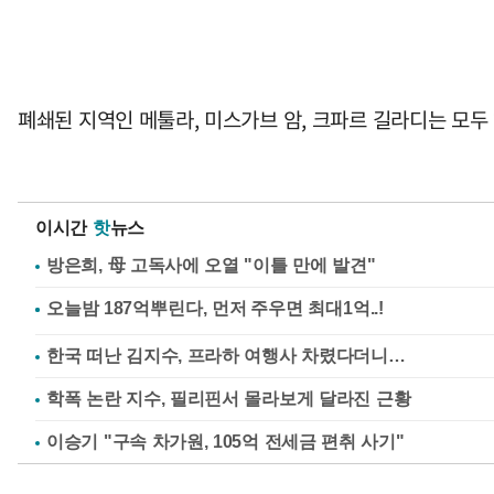
폐쇄된 지역인 메툴라, 미스가브 암, 크파르 길라디는 모두
이시간
핫
뉴스
방은희, 母 고독사에 오열 "이틀 만에 발견"
한국 떠난 김지수, 프라하 여행사 차렸다더니…
학폭 논란 지수, 필리핀서 몰라보게 달라진 근황
이승기 "구속 차가원, 105억 전세금 편취 사기"