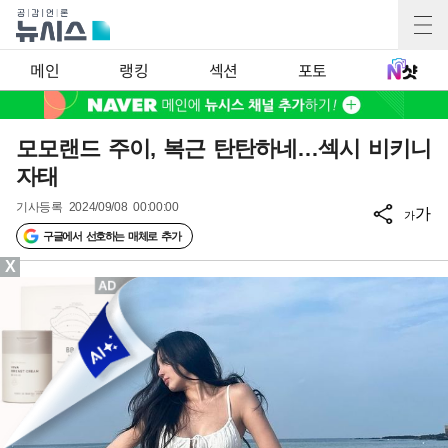
메인
랭킹
섹션
포토
모모랜드 주이, 복근 탄탄하네…섹시 비키니
자태
기사등록
2024/09/08 00:00:00
가
가
구글에서 선호하는 매체로 추가
X