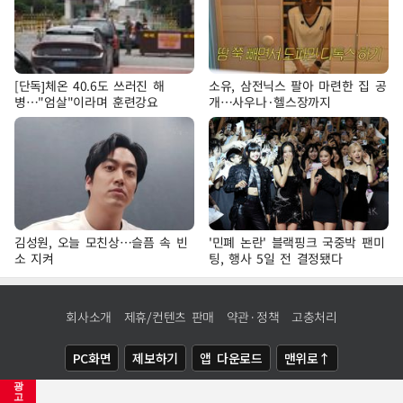
[단독]체온 40.6도 쓰러진 해
소유, 삼전닉스 팔아 마련한 집 공
병…"엄살"이라며 훈련강요
개…사우나·헬스장까지
김성원, 오늘 모친상…슬픔 속 빈
'민폐 논란' 블랙핑크 국중박 팬미
소 지켜
팅, 행사 5일 전 결정됐다
회사소개
제휴/컨텐츠 판매
약관·정책
고충처리
PC화면
제보하기
앱 다운로드
맨위로↑
광
COPYRIGHTⓒ
NEWSIS
ALL RIGHTS RESERVED.
고