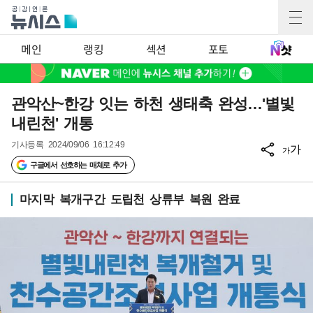
메인
랭킹
섹션
포토
관악산~한강 잇는 하천 생태축 완성…'별빛
내린천' 개통
기사등록
2024/09/06 16:12:49
가
가
구글에서 선호하는 매체로 추가
마지막 복개구간 도립천 상류부 복원 완료