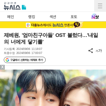
메인
랭킹
섹션
포토
제베원, '엄마친구아들' OST 불렀다…'내일
의 너에게 닿기를'
기사등록
2024/09/06 11:18:07
가
가
최종수정
2024/09/06 17:00:07
구글에서 선호하는 매체로 추가
X