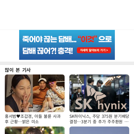
많이 본 기사
홍서범♥조갑경, 아들 불륜 사과
SK하이닉스, 주당 375원 분기배당
후 근황…밝은 미소
결정…3분기 중 추가 주주환원 발
표