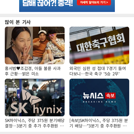
많이 본 기사
홍서범♥조갑경, 아들 불륜 사과
외국인 심판 성 접대 7경기 들여
후 근황…밝은 미소
다보니…한국 축구 '5승 2무'
SK하이닉스, 주당 375원 분기배당
[속보]SK하이닉스, 주당 375원 분
결정…3분기 중 추가 주주환원 발
기 배당…"3분기 중 주주환원 방
표
안 확정"