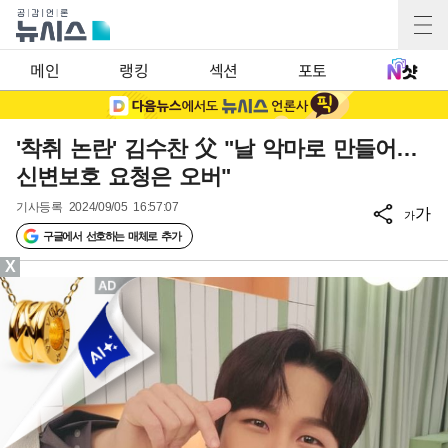
메인
랭킹
섹션
포토
'착취 논란' 김수찬 父 "날 악마로 만들어…
신변보호 요청은 오버"
기사등록
2024/09/05 16:57:07
가
가
구글에서 선호하는 매체로 추가
X