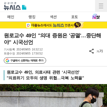
메인
랭킹
섹션
포토
원로교수 49인 "의대 증원은 '공멸'…중단해
야" 시국선언
기사등록
2024/09/05 16:32:12
가
가
최종수정
2024/09/05 17:50:52
구글에서 선호하는 매체로 추가
원로교수 49인, 의료사태 관련 ‘시국선언'
"의료위기 모두의 생명 위협…극복 노력을"