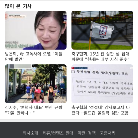
많이 본 기사
방은희, 母 고독사에 오열 "이틀
축구협회, 15년 전 심판 성 접대
만에 발견"
파문에 "현재는 내부 지침 준수"
김지수, '여행사 대표' 변신 근황
축구협회 '성접대' 감사보고서 나
"가볼 만하니…"
왔다…월드컵·올림픽 심판 포함
회사소개
제휴/컨텐츠 판매
약관·정책
고충처리