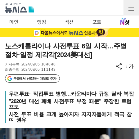
메인
랭킹
섹션
포토
노스캐롤라이나 사전투표 6일 시작…주별
절차·일정 제각각[2024美대선]
기사등록
2024/09/05 10:48:48
가
가
최종수정
2024/09/05 11:11:43
구글에서 선호하는 매체로 추가
우편투표· 직접투표 병행…카운티마다 규정 달라 복잡
"2020년 대선 패배 사전투표 부정 때문" 주장한 트럼
프도
사전 투표 비율 크게 높아지자 지지자들에게 적극 참
여 권유