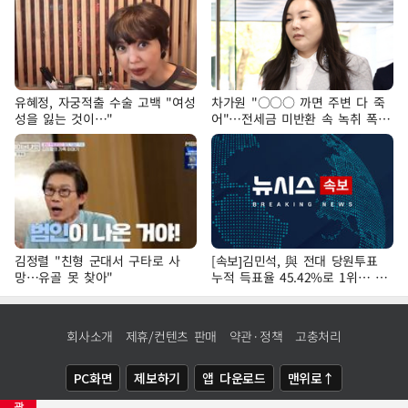
유혜정, 자궁적출 수술 고백 "여성
차가원 "○○○ 까면 주변 다 죽
성을 잃는 것이…"
어"…전세금 미반환 속 녹취 폭로
파장
김정렬 "친형 군대서 구타로 사
[속보]김민석, 與 전대 당원투표
망…유골 못 찾아"
누적 득표율 45.42%로 1위… 정
청래 44.56%
회사소개
제휴/컨텐츠 판매
약관·정책
고충처리
PC화면
제보하기
앱 다운로드
맨위로↑
광