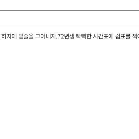
히 하자에 밑줄을 그어내자.72년생 빡빡한 시간표에 쉼표를 찍