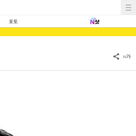
포토
가
가