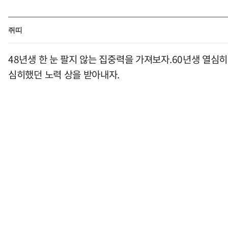
쥐띠
48년생 한 눈 팔지 않는 집중력을 가져보자.60년생 열심
심히했던 노력 상을 받아내자.