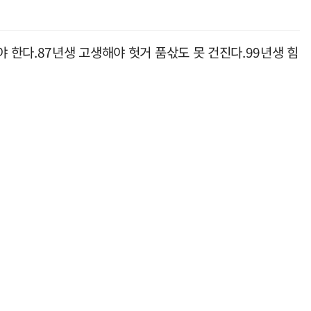
 한다.87년생 고생해야 헛거 품삯도 못 건진다.99년생 힘