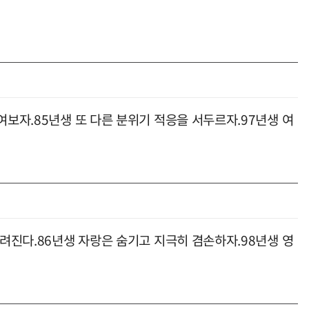
여보자.85년생 또 다른 분위기 적응을 서두르자.97년생 여
올려진다.86년생 자랑은 숨기고 지극히 겸손하자.98년생 영