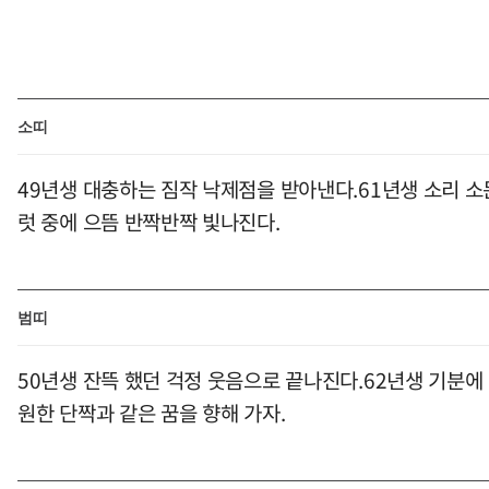
소띠
49년생 대충하는 짐작 낙제점을 받아낸다.61년생 소리 소
럿 중에 으뜸 반짝반짝 빛나진다.
범띠
50년생 잔뜩 했던 걱정 웃음으로 끝나진다.62년생 기분에
원한 단짝과 같은 꿈을 향해 가자.