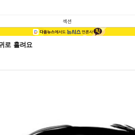
섹션
 귀로 흘려요