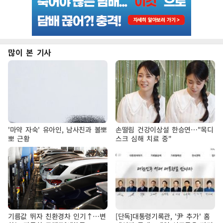
많이 본 기사
'마약 자숙' 유아인, 남사친과 볼뽀
손떨림 건강이상설 한승연…"목디
뽀 근황
스크 심해 치료 중"
기름값 뛰자 친환경차 인기↑…변
[단독]대통령기록관, '尹 추가' 홈