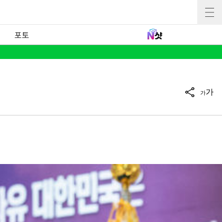
포토
가
가