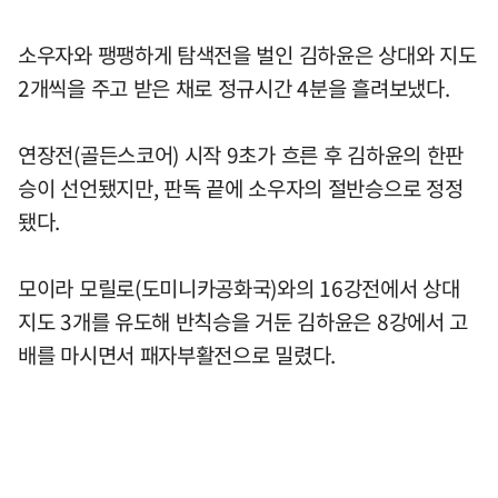
소우자와 팽팽하게 탐색전을 벌인 김하윤은 상대와 지도
2개씩을 주고 받은 채로 정규시간 4분을 흘려보냈다.
연장전(골든스코어) 시작 9초가 흐른 후 김하윤의 한판
승이 선언됐지만, 판독 끝에 소우자의 절반승으로 정정
됐다.
모이라 모릴로(도미니카공화국)와의 16강전에서 상대
지도 3개를 유도해 반칙승을 거둔 김하윤은 8강에서 고
배를 마시면서 패자부활전으로 밀렸다.