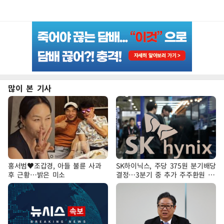
많이 본 기사
홍서범♥조갑경, 아들 불륜 사과
SK하이닉스, 주당 375원 분기배당
후 근황…밝은 미소
결정…3분기 중 추가 주주환원 발
표