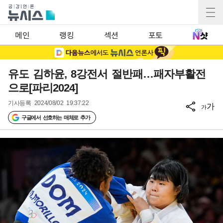
메인
랭킹
섹션
포토
유도 김하윤, 8강전서 절반패…패자부활전
으로[파리2024]
기사등록
2024/08/02 19:37:22
가
가
구글에서 선호하는 매체로 추가