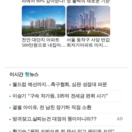
이시간
핫
뉴스
월드컵 예선까지…축구협회, 심판 성접대 파문
이승기 "구속 차가원, 105억 전세금 편취 사기"
결별 아이유, 전 남친 장기하 직접 소환
황기순 "원정 도박으로 전 재산 잃고 필리핀 도피"