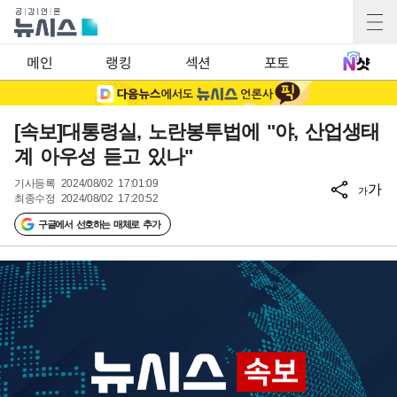
메인
랭킹
섹션
포토
[속보]대통령실, 노란봉투법에 "야, 산업생태
계 아우성 듣고 있나"
기사등록
2024/08/02 17:01:09
가
가
최종수정
2024/08/02 17:20:52
구글에서 선호하는 매체로 추가