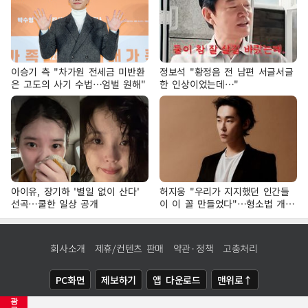
이승기 측 "차가원 전세금 미반환
정보석 "황정음 전 남편 서글서글
은 고도의 사기 수법…엄벌 원해"
한 인상이었는데…"
아이유, 장기하 '별일 없이 산다'
허지웅 "우리가 지지했던 인간들
선곡…쿨한 일상 공개
이 이 꼴 만들었다"…형소법 개정
에 격한 반응
회사소개
제휴/컨텐츠 판매
약관·정책
고충처리
PC화면
제보하기
앱 다운로드
맨위로↑
광