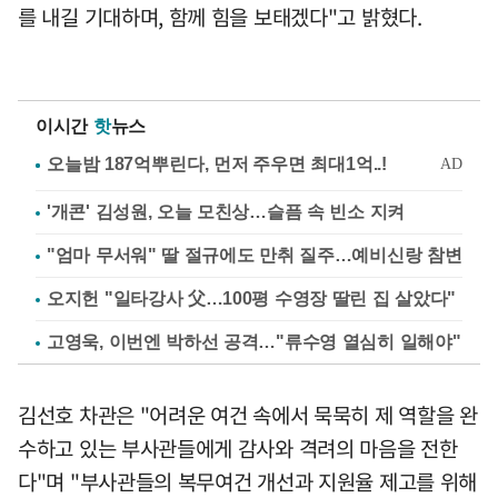
를 내길 기대하며, 함께 힘을 보태겠다"고 밝혔다.
이시간
핫
뉴스
'개콘' 김성원, 오늘 모친상…슬픔 속 빈소 지켜
"엄마 무서워" 딸 절규에도 만취 질주…예비신랑 참변
오지헌 "일타강사 父…100평 수영장 딸린 집 살았다"
고영욱, 이번엔 박하선 공격…"류수영 열심히 일해야"
김선호 차관은 "어려운 여건 속에서 묵묵히 제 역할을 완
수하고 있는 부사관들에게 감사와 격려의 마음을 전한
다"며 "부사관들의 복무여건 개선과 지원율 제고를 위해