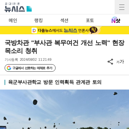
메인
랭킹
섹션
포토
국방차관 "부사관 복무여건 개선 노력" 현장
목소리 청취
기사등록
2024/08/02 11:21:49
가
가
구글에서 선호하는 매체로 추가
육군부사관학교 방문 인력획득 관계관 토의