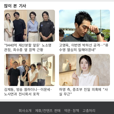
많이 본 기사
''9440억 재산분할 앞둔' 노소영
고영욱, 이번엔 박하선 공격…"류
관장, 최수종 옆 깜짝 근황
수영 열심히 일해야겠네"
김제동, 방송 뜸하더니…이문세·
하영 측, 증조부 친일 의혹에 "사
노사연과 전시회서 포착
실 무근"
회사소개
제휴/컨텐츠 판매
약관·정책
고충처리