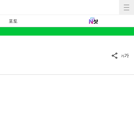
포토
가
가