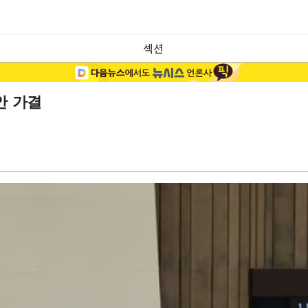
섹션
안 가결