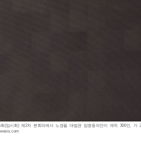
회(임시회) 제2차 본회의에서 노경필 대법관 임명동의안이 재적 300인, 가 27
newsis.com