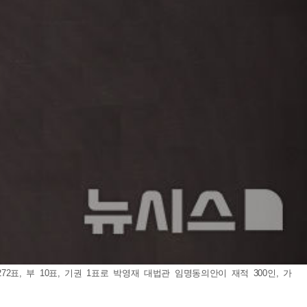
2표, 부 10표, 기권 1표로 박영재 대법관 임명동의안이 재적 300인, 가