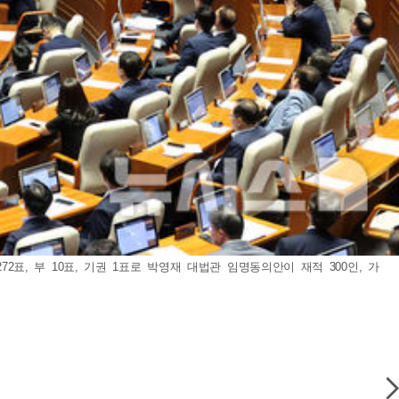
2표, 부 10표, 기권 1표로 박영재 대법관 임명동의안이 재적 300인, 가