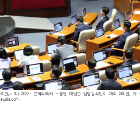
회(임시회) 제2차 본회의에서 노경필 대법관 임명동의안이 재적 300인, 가 27
newsis.com