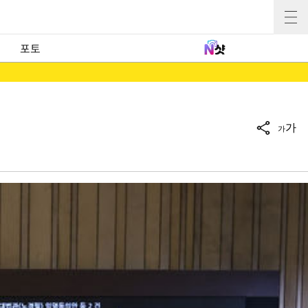
포토
가
가