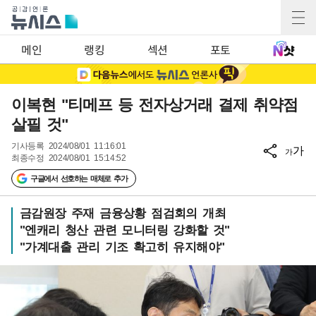
메인
랭킹
섹션
포토
이복현 "티메프 등 전자상거래 결제 취약점
살필 것"
기사등록
2024/08/01 11:16:01
가
가
최종수정
2024/08/01 15:14:52
구글에서 선호하는 매체로 추가
금감원장 주재 금융상황 점검회의 개최
"엔캐리 청산 관련 모니터링 강화할 것"
"가계대출 관리 기조 확고히 유지해야"