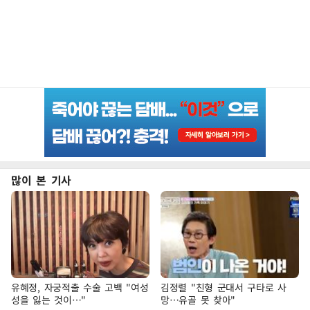
많이 본 기사
유혜정, 자궁적출 수술 고백 "여성
김정렬 "친형 군대서 구타로 사
성을 잃는 것이…"
망…유골 못 찾아"