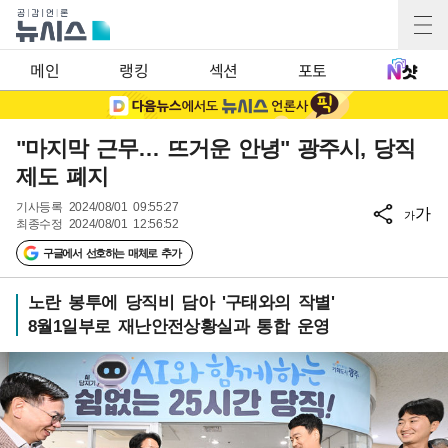
메인
랭킹
섹션
포토
"마지막 근무… 뜨거운 안녕" 광주시, 당직
제도 폐지
기사등록
2024/08/01 09:55:27
가
가
최종수정
2024/08/01 12:56:52
구글에서 선호하는 매체로 추가
노란 봉투에 당직비 담아 '구태와의 작별'
8월1일부로 재난안전상황실과 통합 운영