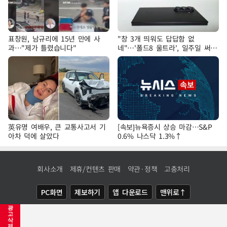
표창원, 남규리에 15년 만에 사
"창 3개 띄워도 답답함 없
과…"제가 틀렸습니다"
네"…'폴드8 울트라', 일주일 써보
니
英유명 여배우, 큰 교통사고서 기
[속보]뉴욕증시 상승 마감…S&P
아차 덕에 살았다
0.6% 나스닥 1.3%↑
회사소개
제휴/컨텐츠 판매
약관·정책
고충처리
PC화면
제보하기
앱 다운로드
맨위로↑
광
COPYRIGHTⓒ
NEWSIS
ALL RIGHTS RESERVED.
고
삭
제