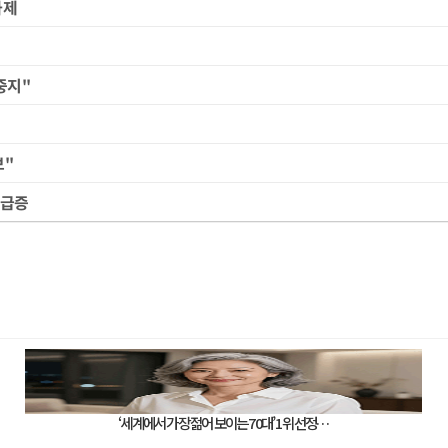
과제
중지"
보"
 급증