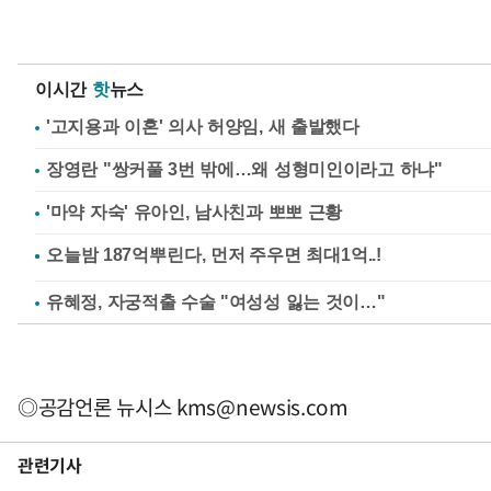
이시간
핫
뉴스
'고지용과 이혼' 의사 허양임, 새 출발했다
장영란 "쌍커풀 3번 밖에…왜 성형미인이라고 하냐"
'마약 자숙' 유아인, 남사친과 뽀뽀 근황
유혜정, 자궁적출 수술 "여성성 잃는 것이…"
◎공감언론 뉴시스
kms@newsis.com
관련기사