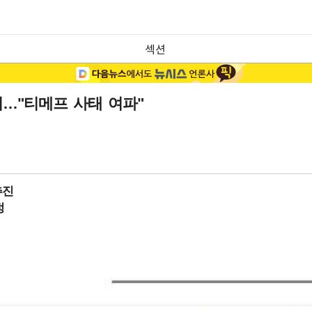
섹션
리…"티메프 사태 여파"
추진
정