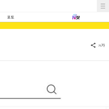
포토
가
가