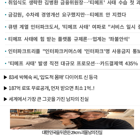
취임식도 생략한 김병환 금융위원장…'티메프' 사태 수습 첫 
금감원, 수차례 경영개선 요구했지만…티메프 안 지켰다
큐텐 계열 인터파크도서, '티메프 사태' 여파로 "서비스 일시 
티메프 사태에 힘 받는 플랫폼 규제론…업계는 '좌불안석'
인터파크트리플 "인터파크커머스에 '인터파크'명 사용금지 통
'티메프 사태' 발생 직전 대규모 프로모션…카드결제액 435%