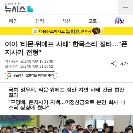
메인
랭킹
섹션
포토
여야 '티몬·위메프 사태' 한목소리 질타…"폰
지사기 전형"
기사등록
2024/07/30 17:18:38
가
가
최종수정
2024/07/30 21:16:52
구글에서 선호하는 매체로 추가
국회 정무위, 티몬·위메프 정산 지연 사태 긴급 현안
질의
"구영배, 폰지사기 자백…미정산금으로 본인 회사 나
스닥 상장에 썼나"