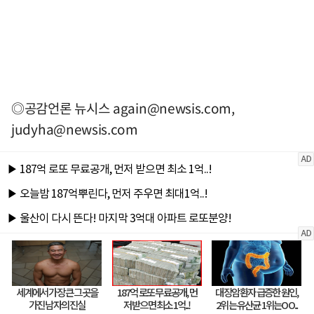
◎공감언론 뉴시스
again@newsis.com
,
judyha@newsis.com