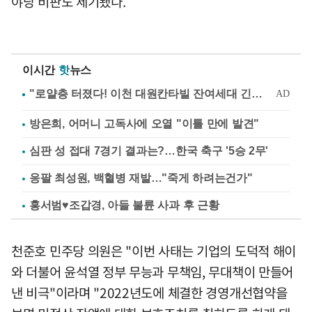
야당 비판도 제기됐다.
이시간
핫
뉴스
방은희, 어머니 고독사에 오열 "이틀 만에 발견"
심판 성 접대 7경기 결과는?…한국 축구 '5승 2무'
응팔 최성원, 백혈병 재발…"죽게 하려는건가"
홍서범♥조갑경, 아들 불륜 사과 후 근황
천준호 민주당 의원은 "이번 사태는 기업의 도덕적 해이
와 더불어 윤석열 정부 무능과 무책임, 무대책이 만들어
낸 비극"이라며 "2022년도에 체결한 경영개선협약을