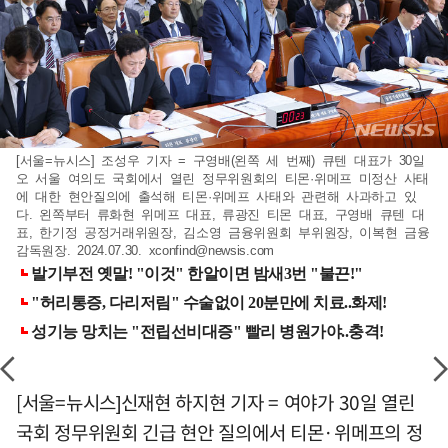
[서울=뉴시스] 조성우 기자 = 구영배(왼쪽 세 번째) 큐텐 대표가 30일
오 서울 여의도 국회에서 열린 정무위원회의 티몬·위메프 미정산 사태
에 대한 현안질의에 출석해 티몬·위메프 사태와 관련해 사과하고 있
다. 왼쪽부터 류화현 위메프 대표, 류광진 티몬 대표, 구영배 큐텐 대
표, 한기정 공정거래위원장, 김소영 금융위원회 부위원장, 이복현 금융
감독원장. 2024.07.30.
xconfind@newsis.com
[서울=뉴시스]신재현 하지현 기자 = 여야가 30일 열린
국회 정무위원회 긴급 현안 질의에서 티몬·위메프의 정