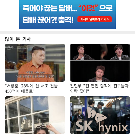
많이 본 기사
"서장훈, 28억에 산 서초 건물
전현무 "전 연인 집착에 친구들과
450억에 매물로"
연락 끊어"