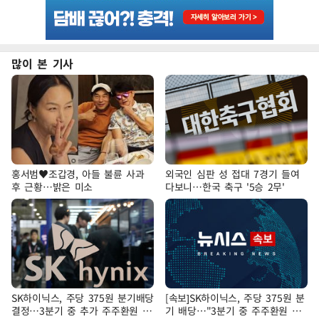
많이 본 기사
홍서범♥조갑경, 아들 불륜 사과
외국인 심판 성 접대 7경기 들여
후 근황…밝은 미소
다보니…한국 축구 '5승 2무'
SK하이닉스, 주당 375원 분기배당
[속보]SK하이닉스, 주당 375원 분
결정…3분기 중 추가 주주환원 발
기 배당…"3분기 중 주주환원 방