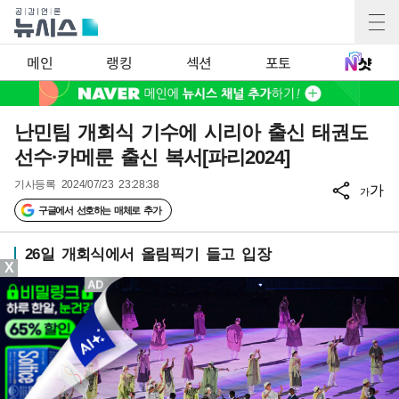
메인
랭킹
섹션
포토
난민팀 개회식 기수에 시리아 출신 태권도
선수·카메룬 출신 복서[파리2024]
기사등록
2024/07/23 23:28:38
가
가
구글에서 선호하는 매체로 추가
26일 개회식에서 올림픽기 들고 입장
X