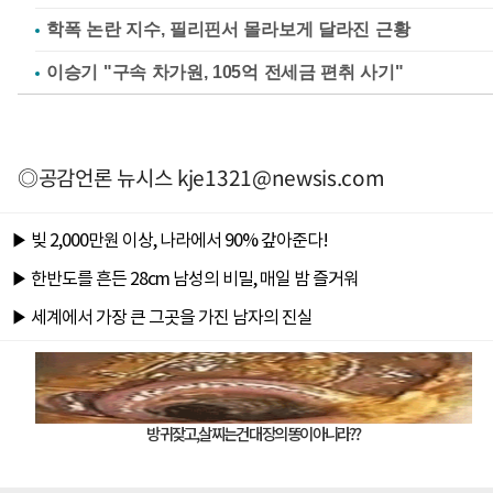
학폭 논란 지수, 필리핀서 몰라보게 달라진 근황
이승기 "구속 차가원, 105억 전세금 편취 사기"
◎공감언론 뉴시스
kje1321@newsis.com