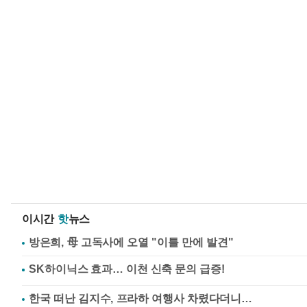
이시간
핫
뉴스
방은희, 母 고독사에 오열 "이틀 만에 발견"
한국 떠난 김지수, 프라하 여행사 차렸다더니…