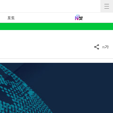
포토
가
가