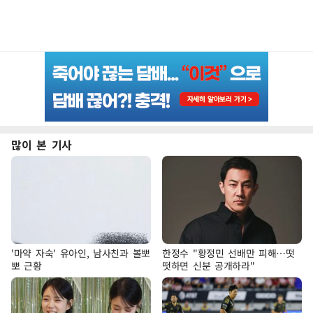
많이 본 기사
'마약 자숙' 유아인, 남사친과 볼뽀
한정수 "황정민 선배만 피해…떳
뽀 근황
떳하면 신분 공개하라"