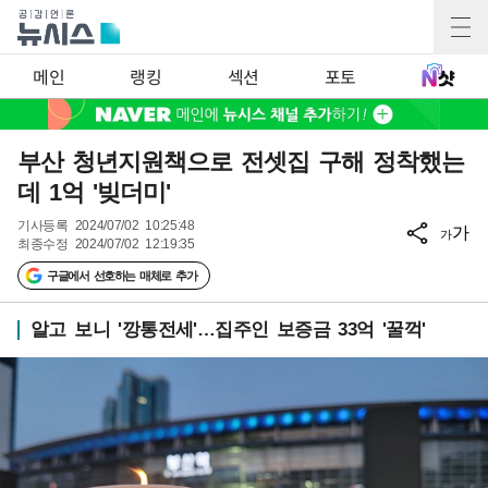
메인
랭킹
섹션
포토
부산 청년지원책으로 전셋집 구해 정착했는
데 1억 '빚더미'
기사등록
2024/07/02 10:25:48
가
가
최종수정
2024/07/02 12:19:35
구글에서 선호하는 매체로 추가
알고 보니 '깡통전세'…집주인 보증금 33억 '꿀꺽'