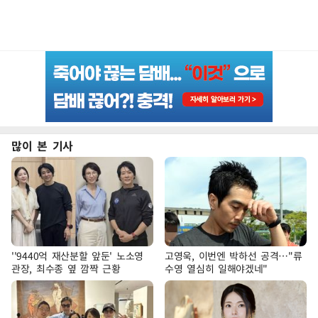
많이 본 기사
''9440억 재산분할 앞둔' 노소영
고영욱, 이번엔 박하선 공격…"류
관장, 최수종 옆 깜짝 근황
수영 열심히 일해야겠네"