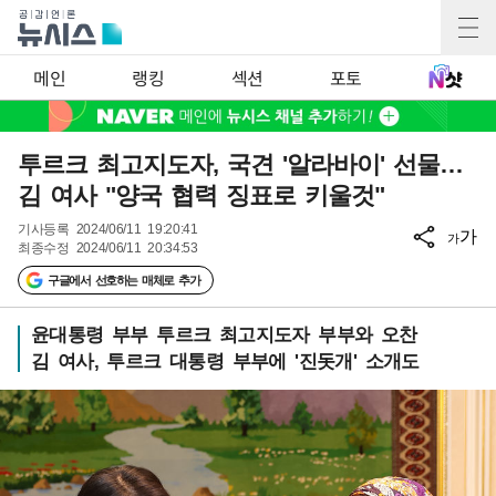
메인
랭킹
섹션
포토
투르크 최고지도자, 국견 '알라바이' 선물…
김 여사 "양국 협력 징표로 키울것"
기사등록
2024/06/11 19:20:41
가
가
최종수정
2024/06/11 20:34:53
구글에서 선호하는 매체로 추가
윤대통령 부부 투르크 최고지도자 부부와 오찬
김 여사, 투르크 대통령 부부에 '진돗개' 소개도