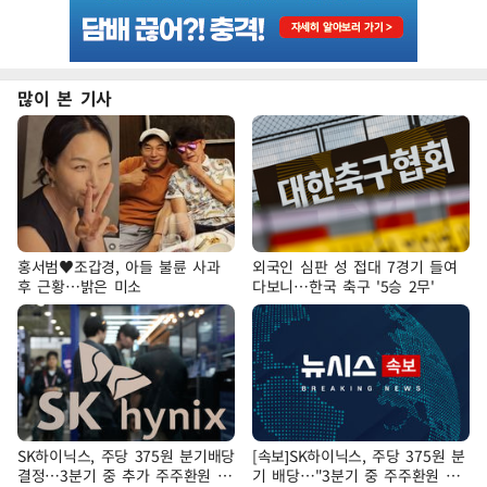
많이 본 기사
홍서범♥조갑경, 아들 불륜 사과
외국인 심판 성 접대 7경기 들여
후 근황…밝은 미소
다보니…한국 축구 '5승 2무'
SK하이닉스, 주당 375원 분기배당
[속보]SK하이닉스, 주당 375원 분
결정…3분기 중 추가 주주환원 발
기 배당…"3분기 중 주주환원 방