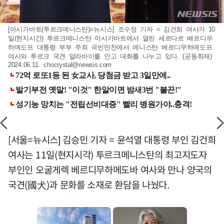
[아시가바트(투르크메니스탄)=뉴시스] 조수정 기자 = 김건희 여사가 10
일(현지시간) 투르크메니스탄 아시가바트에서 열린 세르다르 베르디무
하메도프 대통령 부부 주최 국빈만찬에서 메니스탄 베르디무하메도프
여사와 투르크 국견 알라바이를 안고 대화를 나누고 있다. (공동취재)
2024.06.11.
chocrystal@newsis.com
[서울=뉴시스] 김승민 기자 = 윤석열 대통령 부인 김건희
여사는 11일(현지시각) 투르크메니스탄의 최고지도자
부인인 오굴게렉 베르디무하메도바 여사와 만나 양국의
국견(國犬)과 문화를 소재로 환담을 나눴다.