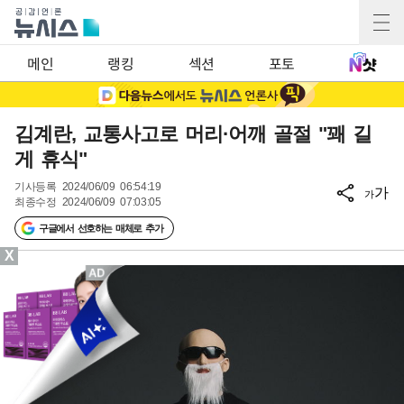
메인
랭킹
섹션
포토
김계란, 교통사고로 머리·어깨 골절 "꽤 길
게 휴식"
기사등록
2024/06/09 06:54:19
가
가
최종수정
2024/06/09 07:03:05
구글에서 선호하는 매체로 추가
X