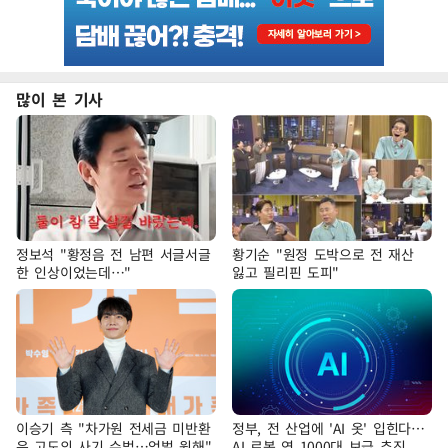
많이 본 기사
정보석 "황정음 전 남편 서글서글
황기순 "원정 도박으로 전 재산
한 인상이었는데…"
잃고 필리핀 도피"
이승기 측 "차가원 전세금 미반환
정부, 전 산업에 'AI 옷' 입힌다…
은 고도의 사기 수법…엄벌 원해"
AI 로봇 연 1000대 보급 추진