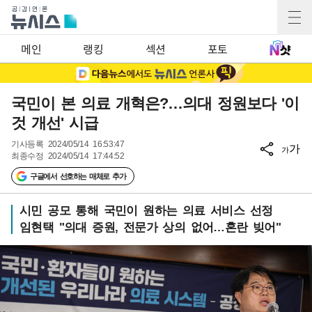
메인
랭킹
섹션
포토
국민이 본 의료 개혁은?…의대 정원보다 '이
것 개선' 시급
기사등록
2024/05/14 16:53:47
가
가
최종수정
2024/05/14 17:44:52
구글에서 선호하는 매체로 추가
시민 공모 통해 국민이 원하는 의료 서비스 선정
임현택 "의대 증원, 전문가 상의 없어…혼란 빚어"