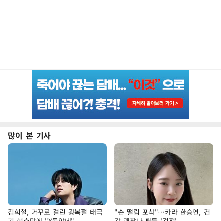
많이 본 기사
김희철, 거꾸로 걸린 광복절 태극
"손 떨림 포착"…카라 한승연, 건
기 현수막에 "X돌았네"
강 괜찮나 팬들 '걱정'