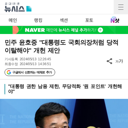
메인
랭킹
섹션
포토
민주 윤호중 "대통령도 국회의장처럼 당적
이탈해야" 개헌 제안
기사등록
2024/05/13 12:26:45
가
가
최종수정
2024/05/13 14:36:51
구글에서 선호하는 매체로 추가
"대통령 권한 남용 제한, 무당적화 '원 포인트' 개헌해
야"