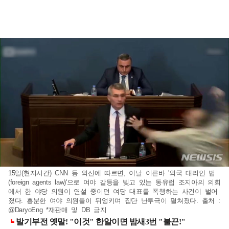
15일(현지시간) CNN 등 외신에 따르면, 이날 이른바 '외국 대리인 법
(foreign agents law)'으로 여야 갈등을 빚고 있는 동유럽 조지아의 의회
에서 한 야당 의원이 연설 중이던 여당 대표를 폭행하는 사건이 벌어
졌다. 흥분한 여야 의원들이 뒤엉키며 집단 난투극이 펼쳐졌다. 출처 :
@DaryoEng *재판매 및 DB 금지