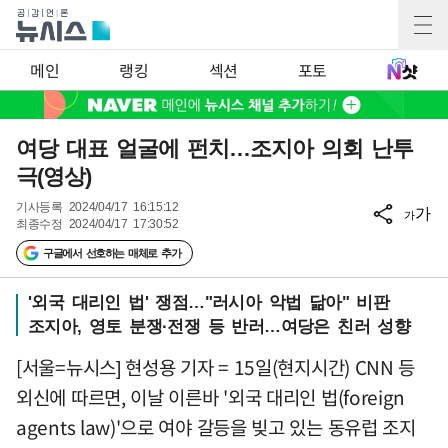
메인
랭킹
섹션
포토
여당 대표 얼굴에 펀치…조지아 의회 난투
극(영상)
기사등록
2024/04/17 16:15:12
가
가
최종수정
2024/04/17 17:30:52
구글에서 선호하는 매체로 추가
'외국 대리인 법' 쟁점…"러시아 악법 닮아" 비판
조지아, 영토 분쟁·전쟁 등 반러…여당은 친러 성향
[서울=뉴시스] 현성용 기자 = 15일(현지시간) CNN 등
외신에 따르면, 이날 이른바 '외국 대리인 법(foreign
agents law)'으로 여야 갈등을 빚고 있는 동유럽 조지