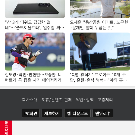
"창 3개 띄워도 답답함 없
오세훈 "용산공원 아파트, 노무현
네"…'폴드8 울트라', 일주일 써보
·문재인 철학 뒤집는 것"
니
김도영·곽빈·안현민…오승환·니
'폭염 휴식기' 프로야구 10개 구
퍼트가 콕 집은 차기 메이저리거
단, 훈련·휴식 병행…"야외 훈련
해도 안전 최우선"
회사소개
제휴/컨텐츠 판매
약관·정책
고충처리
PC화면
제보하기
앱 다운로드
맨위로↑
광
COPYRIGHTⓒ
NEWSIS
ALL RIGHTS RESERVED.
고
삭
제