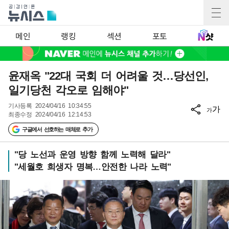
메인
랭킹
섹션
포토
윤재옥 "22대 국회 더 어려울 것…당선인,
일기당천 각오로 임해야"
기사등록
2024/04/16 10:34:55
가
가
최종수정
2024/04/16 12:14:53
구글에서 선호하는 매체로 추가
"당 노선과 운영 방향 함께 노력해 달라"
"세월호 희생자 명복…안전한 나라 노력"