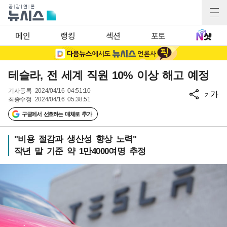
메인
랭킹
섹션
포토
테슬라, 전 세계 직원 10% 이상 해고 예정
기사등록
2024/04/16 04:51:10
가
가
최종수정
2024/04/16 05:38:51
구글에서 선호하는 매체로 추가
"비용 절감과 생산성 향상 노력"
작년 말 기준 약 1만4000여명 추정