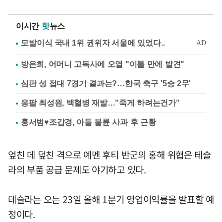
이시간
핫
뉴스
방은희, 어머니 고독사에 오열 "이틀 만에 발견"
심판 성 접대 7경기 결과는?…한국 축구 '5승 2무'
응팔 최성원, 백혈병 재발…"죽게 하려는건가"
홍서범♥조갑경, 아들 불륜 사과 후 근황
엎친 데 덮친 격으로 예멘 후티 반군의 홍해 위협은 테슬
라의 부품 공급 문제도 야기하고 있다.
테슬라는 오는 23일 올해 1분기 영업이익률을 발표할 예
정이다.