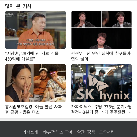
많이 본 기사
"서장훈, 28억에 산 서초 건물
전현무 "전 연인 집착에 친구들과
450억에 매물로"
연락 끊어"
홍서범♥조갑경, 아들 불륜 사과
SK하이닉스, 주당 375원 분기배당
후 근황…밝은 미소
결정…3분기 중 추가 주주환원 발
표
회사소개
제휴/컨텐츠 판매
약관·정책
고충처리