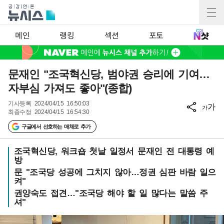
메인
랭킹
섹션
포토
문재인 "조국혁신당, 범야권 승리에 기여…
자부심 가져도 좋아"(종합)
기사등록
2024/04/15 16:50:03
가
가
최종수정
2024/04/15 16:54:30
구글에서 선호하는 매체로 추가
조국혁신당, 워크숍 첫날 일정서 문재인 전 대통령 예
방
문 "조국당 성공에 그치지 않아…정권 심판 바람 일으
켜"
권양숙도 접견…"조국당 해야 할 일 많다는 말씀 주
셔"