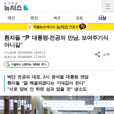
메인
랭킹
섹션
포토
환자들 "尹 대통령-전공의 만남, 보여주기식
아니길"
기사등록
2024/04/04 16:06:11
가
가
최종수정
2024/04/04 17:04:52
구글에서 선호하는 매체로 추가
박단 전공의 대표, 2시 윤석열 대통령 면담
환자들 "잘 해결되겠다는 기대감이 든다"
"서로 양보 안 하면 성과 없을 것" 냉소도