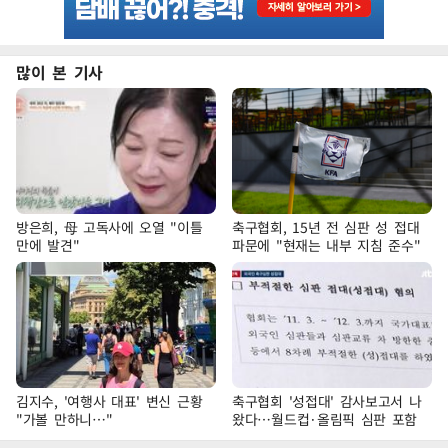
많이 본 기사
방은희, 母 고독사에 오열 "이틀
축구협회, 15년 전 심판 성 접대
만에 발견"
파문에 "현재는 내부 지침 준수"
김지수, '여행사 대표' 변신 근황
축구협회 '성접대' 감사보고서 나
"가볼 만하니…"
왔다…월드컵·올림픽 심판 포함