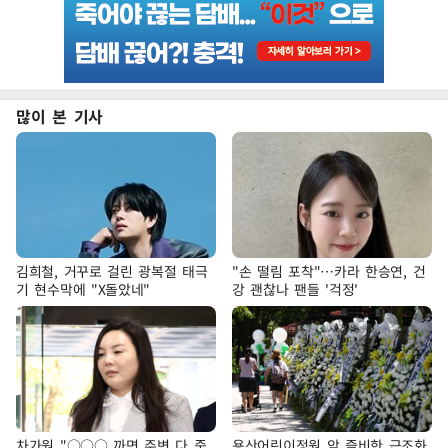
많이 본 기사
김희철, 거꾸로 걸린 광복절 태극
"손 떨림 포착"…카라 한승연, 건
기 현수막에 "X돌았네"
강 괜찮나 팬들 '걱정'
차가원 "○○○ 까면 주변 다 죽
용산어린이정원 앞 즐비한 근조화