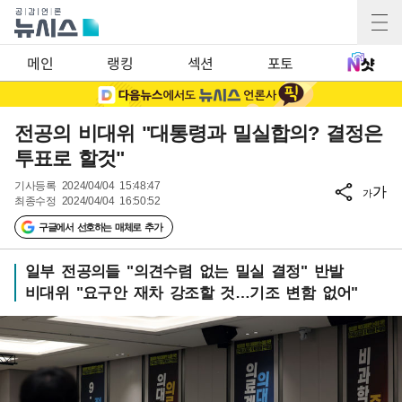
메인
랭킹
섹션
포토
전공의 비대위 "대통령과 밀실합의? 결정은
투표로 할것"
기사등록
2024/04/04 15:48:47
가
가
최종수정
2024/04/04 16:50:52
구글에서 선호하는 매체로 추가
일부 전공의들 "의견수렴 없는 밀실 결정" 반발
비대위 "요구안 재차 강조할 것…기조 변함 없어"