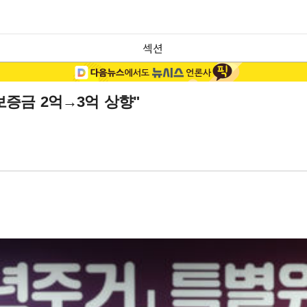
섹션
보증금 2억→3억 상향"