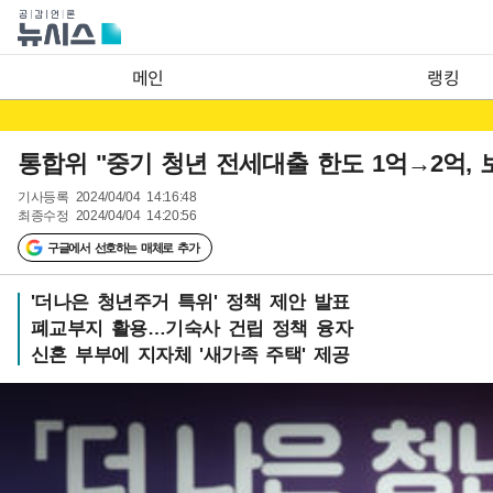
메인
랭킹
통합위 "중기 청년 전세대출 한도 1억→2억, 
기사등록
2024/04/04 14:16:48
최종수정
2024/04/04 14:20:56
구글에서 선호하는 매체로 추가
'더나은 청년주거 특위' 정책 제안 발표
폐교부지 활용…기숙사 건립 정책 융자
신혼 부부에 지자체 '새가족 주택' 제공