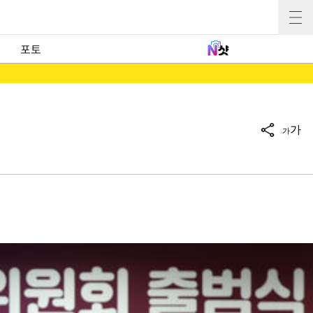
포토
가
가