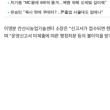
차가원 "MC몽에 400억 뜯겨…백현 위해 도박빚 갚아줘"
유승민 "육사 탓에 쿠데타?…尹졸업 서울대도 없애나"
이영분 안산시농업기술센터 소장은 “신고서가 접수되면 현장
며 “운영신고서 미제출에 따른 행정처분 등의 불이익을 받