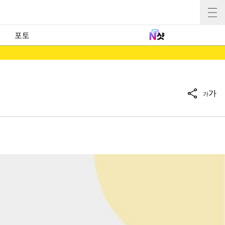
포토
가
가