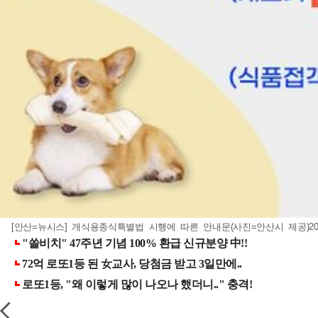
[안산=뉴시스] 개식용종식특별법 시행에 따른 안내문(사진=안산시 제공)
2