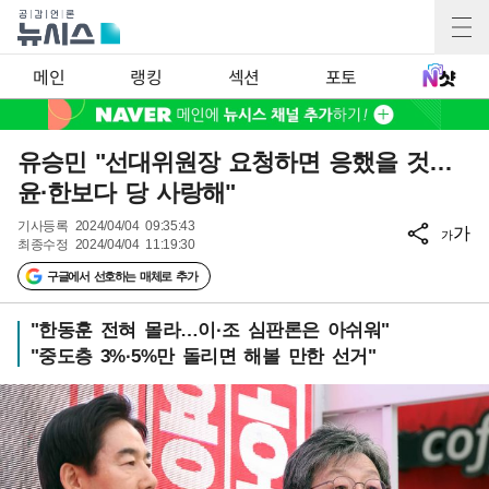
메인
랭킹
섹션
포토
유승민 "선대위원장 요청하면 응했을 것…
윤·한보다 당 사랑해"
기사등록
2024/04/04 09:35:43
가
가
최종수정
2024/04/04 11:19:30
구글에서 선호하는 매체로 추가
"한동훈 전혀 몰라…이·조 심판론은 아쉬워"
"중도층 3%·5%만 돌리면 해볼 만한 선거"