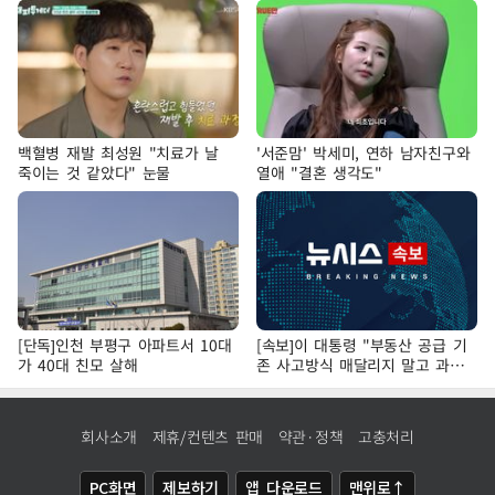
백혈병 재발 최성원 "치료가 날
'서준맘' 박세미, 연하 남자친구와
죽이는 것 같았다" 눈물
열애 "결혼 생각도"
[단독]인천 부평구 아파트서 10대
[속보]이 대통령 "부동산 공급 기
가 40대 친모 살해
존 사고방식 매달리지 말고 과감
히 실천"
회사소개
제휴/컨텐츠 판매
약관·정책
고충처리
PC화면
제보하기
앱 다운로드
맨위로↑