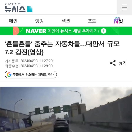
메인
랭킹
섹션
포토
'흔들흔들' 춤추는 자동차들…대만서 규모
7.2 강진(영상)
기사등록
2024/04/03 11:27:29
가
가
최종수정
2024/04/03 11:29:00
구글에서 선호하는 매체로 추가