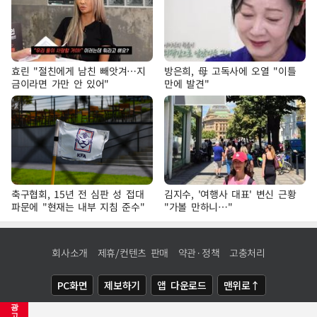
효린 "절친에게 남친 빼앗겨…지
방은희, 母 고독사에 오열 "이틀
금이라면 가만 안 있어"
만에 발견"
축구협회, 15년 전 심판 성 접대
김지수, '여행사 대표' 변신 근황
파문에 "현재는 내부 지침 준수"
"가볼 만하니…"
회사소개
제휴/컨텐츠 판매
약관·정책
고충처리
PC화면
제보하기
앱 다운로드
맨위로↑
광
COPYRIGHTⓒ
NEWSIS
ALL RIGHTS RESERVED.
고