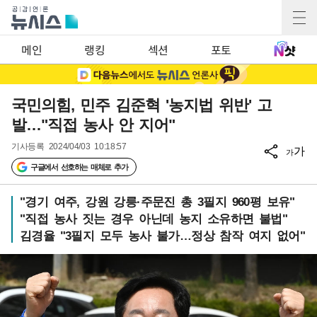
메인
랭킹
섹션
포토
국민의힘, 민주 김준혁 '농지법 위반' 고
발…"직접 농사 안 지어"
기사등록
2024/04/03 10:18:57
가
가
구글에서 선호하는 매체로 추가
"경기 여주, 강원 강릉·주문진 총 3필지 960평 보유"
"직접 농사 짓는 경우 아닌데 농지 소유하면 불법"
김경율 "3필지 모두 농사 불가…정상 참작 여지 없어"