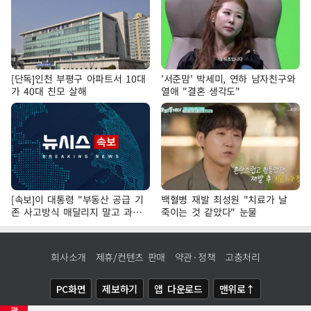
[단독]인천 부평구 아파트서 10대
'서준맘' 박세미, 연하 남자친구와
가 40대 친모 살해
열애 "결혼 생각도"
[속보]이 대통령 "부동산 공급 기
백혈병 재발 최성원 "치료가 날
존 사고방식 매달리지 말고 과감
죽이는 것 같았다" 눈물
히 실천"
회사소개
제휴/컨텐츠 판매
약관·정책
고충처리
PC화면
제보하기
앱 다운로드
맨위로↑
광