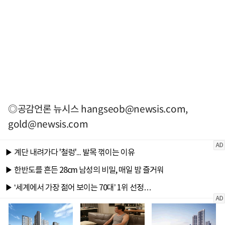
◎공감언론 뉴시스
hangseob@newsis.com
,
gold@newsis.com