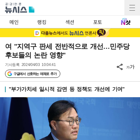
메인
랭킹
섹션
포토
여 "지역구 판세 전반적으로 개선…민주당
후보들의 논란 영향"
기사등록
2024/04/03 10:04:41
가
가
구글에서 선호하는 매체로 추가
"부가가치세 일시적 감면 등 정책도 개선에 기여"