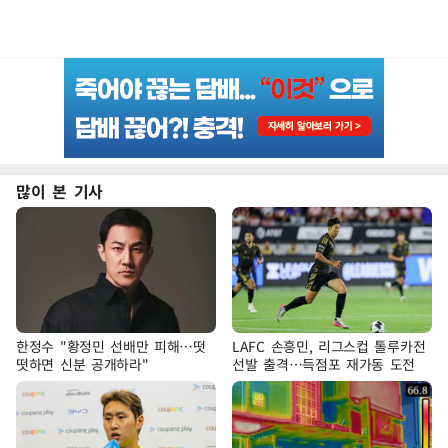
많이 본 기사
한정수 "황정민 선배만 피해…떳
LAFC 손흥민, 리그스컵 톨루카전
떳하면 신분 공개하라"
선발 출격…득점포 재가동 도전