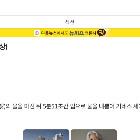
섹션
상)
ℓ)의 물을 마신 뒤 5분51초간 입으로 물을 내뿜어 기네스 세계 기