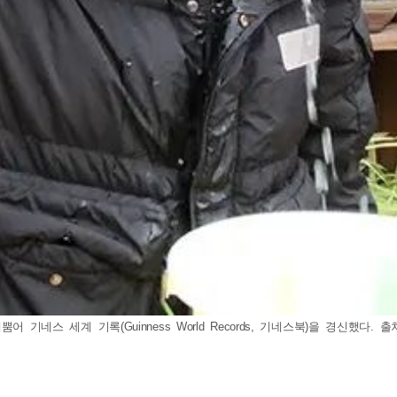
네스 세계 기록(Guinness World Records, 기네스북)을 경신했다. 출처 :@g