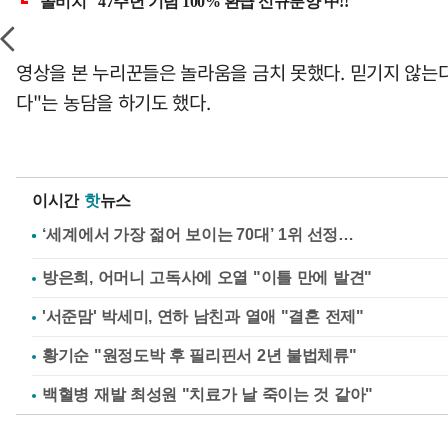
영상을 본 누리꾼들은 놀라움을 금치 못했다. 믿기지 않는다
다"는 농담을 하기도 했다.
이시간
핫
뉴스
방은희, 어머니 고독사에 오열 "이틀 만에 발견"
'서준맘' 박세미, 연하 남친과 열애 "결혼 전제"
황기순 "원정도박 후 필리핀서 2년 불법체류"
백혈병 재발 최성원 "치료가 날 죽이는 것 같아"