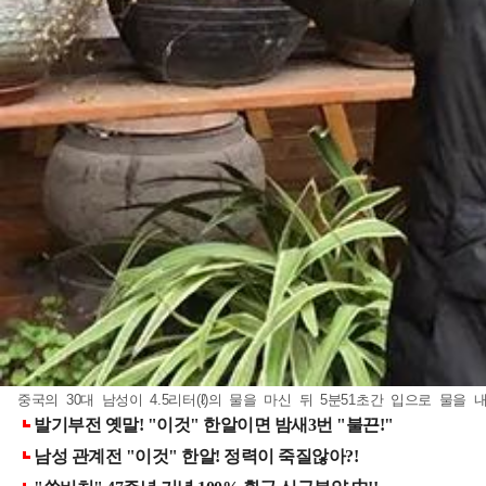
중국의 30대 남성이 4.5리터(ℓ)의 물을 마신 뒤 5분51초간 입으로 물을 내뿜어 기