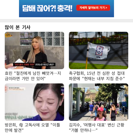
많이 본 기사
효린 "절친에게 남친 빼앗겨…지
축구협회, 15년 전 심판 성 접대
금이라면 가만 안 있어"
파문에 "현재는 내부 지침 준수"
방은희, 母 고독사에 오열 "이틀
김지수, '여행사 대표' 변신 근황
만에 발견"
"가볼 만하니…"