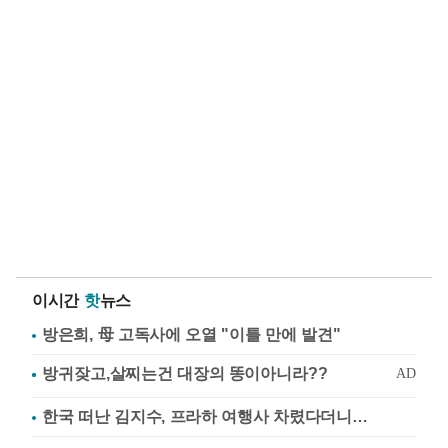
이시간
핫
뉴스
방은희, 母 고독사에 오열 "이틀 만에 발견"
한국 떠난 김지수, 프라하 여행사 차렸다더니…