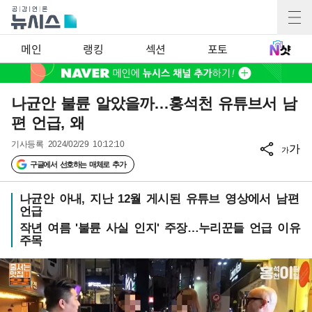
메인
랭킹
섹션
포토
나균안 불륜 알았을까…홍석천 유튜브서 남
편 언급, 왜
기사등록
2024/02/29 10:12:10
가
가
구글에서 선호하는 매체로 추가
나균안 아내, 지난 12월 게시된 유튜브 영상에서 남편
언급
작년 여름 '불륜 사실 인지' 주장…누리꾼들 언급 이유
주목