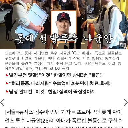
프로야구단 롯데 자이언츠 투수 나균안(26)이 아내가 폭로한 불륜설로
구설수에 휘말린 가운데, 아내 김모씨가 작년 12월 방송인 홍석천의
유튜브에 출연한 영상이 다시 주목 받고 있다. (사진=유튜브 채널 '홍
석천이원일' 캡처) *재판매 및 DB 금지
[서울=뉴시스]김수아 인턴 기자 = 프로야구단 롯데 자이
언츠 투수 나균안(26)이 아내가 폭로한 불륜설로 구설수