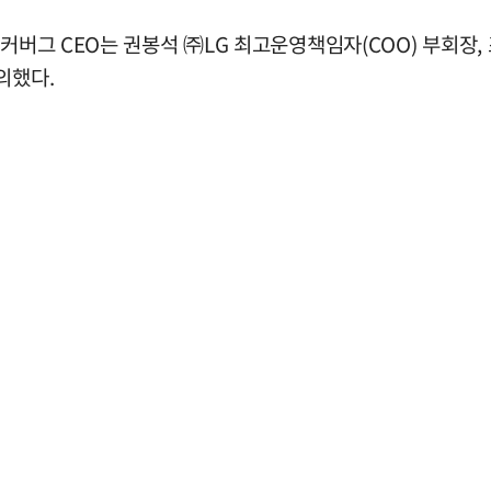
커버그 CEO는 권봉석 ㈜LG 최고운영책임자(COO) 부회장, 
의했다.