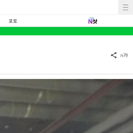
포토
가
가