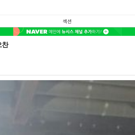
섹션
오찬