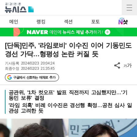
메인
랭킹
섹션
포토
[단독]민주, '라임로비' 이수진 이어 기동민도
경선 가닥…형평성 논란 커질 듯
기사등록
2024/02/23 20:04:24
가
가
최종수정
2024/02/23 21:35:45
구글에서 선호하는 매체로 추가
공관위, '1차 컷오프' 발표 직전까지 고심했지만…'기
동민 보류' 결정
'라임 의혹' 비례 이수진은 경선행 확정…공천 심사 일
관성 고려한 듯