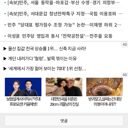
[속보]민주, 서울 동작을·마포갑·부산 수영·경기 의정부을·광명을·충남 홍성예산 전략지역 지정
[속보]민주, 서대문갑 청년전략특구 지정…국힘 이용호와 대결
민주 "당대표 평가점수 조정 가능" 논란…이재명 하위 20% 우려 관측
이성윤 민주당 영입과 동시 '전략공천설'…전주을 요동
댓글