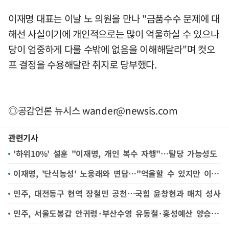
이재명 대표는 이날 노 의원을 만나 "금품수수 문제에 대
해선 사실이기에 개인적으로는 많이 억울하실 수 있으나
당이 엄중하게 다룰 수밖에 없음을 이해해달라"며 컷오
프 결정을 수용해달란 취지로 당부했다.
◎공감언론 뉴시스
wander@newsis.com
관련기사
'하위10%' 설훈 "이재명, 개인 복수 자행"…탈당 가능성도
이재명, '단식농성' 노웅래와 면담…"억울할 수 있지만 이해 부탁"
민주, 대전동구 현역 장철민 공천…국힘 윤창현과 매치 성사
민주, 서울도봉갑 안귀령·부산수영 유동철·홍성예산 양승조 전략공천(1보)